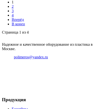
1
2
3
4
Вперёд
В конец
Страница 1 из 4
Надежное и качественное оборудование из пластика в
Москве.
Email:
polimeros@yandex.ru
Телефон: +8 495 642 59 40
Телефон: +8 926 696 29 39
Продукция
Бассейны