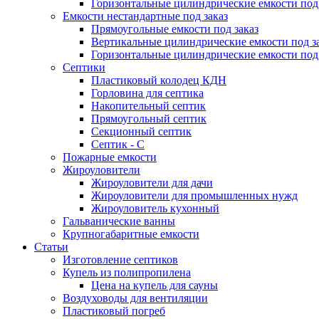
Горизонтальные цилиндрические емкости под 
Емкости нестандартные под заказ
Прямоугольные емкости под заказ
Вертикальные цилиндрические емкости под з
Горизонтальные цилиндрические емкости под 
Септики
Пластиковый колодец КДН
Горловина для септика
Накопительный септик
Прямоугольный септик
Секционный септик
Септик - С
Пожарные емкости
Жироуловители
Жироуловители для дачи
Жироуловители для промышленных нужд
Жироуловитель кухонный
Гальванические ванны
Крупногабаритные емкости
Статьи
Изготовление септиков
Купель из полипропилена
Цена на купель для сауны
Воздуховоды для вентиляции
Пластиковый погреб