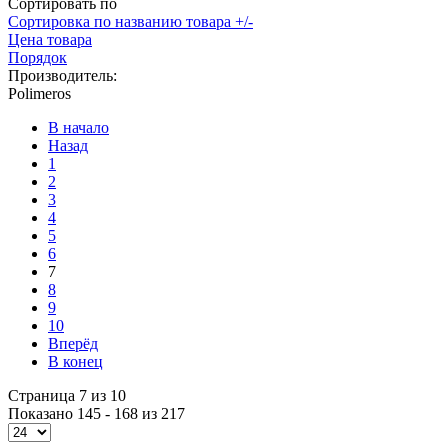
Сортировать по
Сортировка по названию товара +/-
Цена товара
Порядок
Производитель:
Polimeros
В начало
Назад
1
2
3
4
5
6
7
8
9
10
Вперёд
В конец
Страница 7 из 10
Показано 145 - 168 из 217