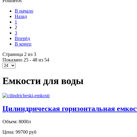
Polimeros
В начало
Назад
1
2
3
Вперёд
В конец
Страница 2 из 3
Показано 25 - 48 из 54
Емкости для воды
Цилиндрическая горизонтальная емкос
Объем: 8000л
Цена:
99700 руб