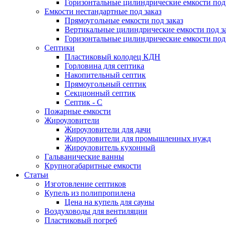
Горизонтальные цилиндрические емкости под 
Емкости нестандартные под заказ
Прямоугольные емкости под заказ
Вертикальные цилиндрические емкости под з
Горизонтальные цилиндрические емкости под 
Септики
Пластиковый колодец КДН
Горловина для септика
Накопительный септик
Прямоугольный септик
Секционный септик
Септик - С
Пожарные емкости
Жироуловители
Жироуловители для дачи
Жироуловители для промышленных нужд
Жироуловитель кухонный
Гальванические ванны
Крупногабаритные емкости
Статьи
Изготовление септиков
Купель из полипропилена
Цена на купель для сауны
Воздуховоды для вентиляции
Пластиковый погреб