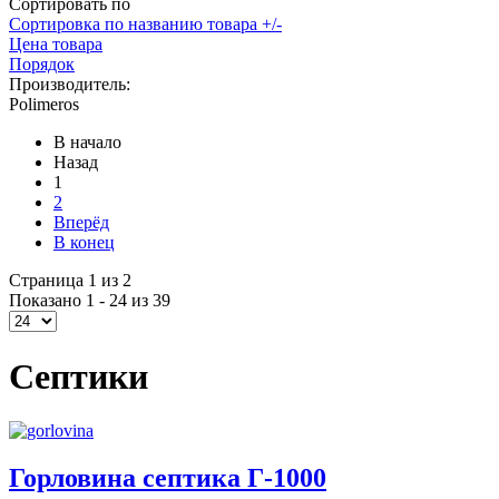
Сортировать по
Сортировка по названию товара +/-
Цена товара
Порядок
Производитель:
Polimeros
В начало
Назад
1
2
Вперёд
В конец
Страница 1 из 2
Показано 1 - 24 из 39
Септики
Горловина септика Г-1000