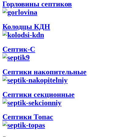
Горловины септиков
Колодцы КДН
Септик-С
Септики накопительные
Септики секционные
Септики Топас