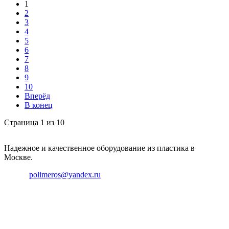
1
2
3
4
5
6
7
8
9
10
Вперёд
В конец
Страница 1 из 10
Надежное и качественное оборудование из пластика в
Москве.
Email:
polimeros@yandex.ru
Телефон: +8 495 642 59 40
Телефон: +8 926 696 29 39