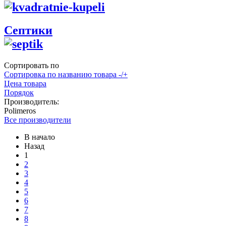
Септики
Сортировать по
Сортировка по названию товара -/+
Цена товара
Порядок
Производитель:
Polimeros
Все производители
В начало
Назад
1
2
3
4
5
6
7
8