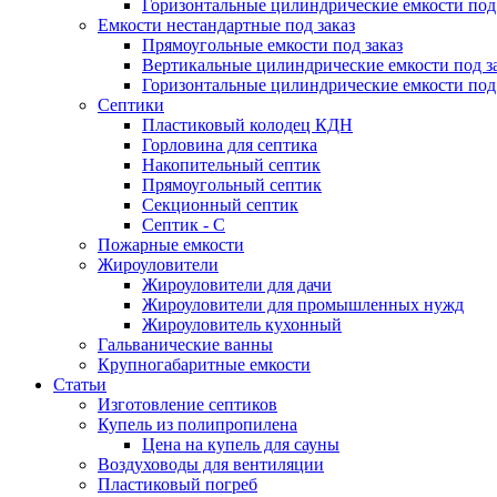
Горизонтальные цилиндрические емкости под 
Емкости нестандартные под заказ
Прямоугольные емкости под заказ
Вертикальные цилиндрические емкости под з
Горизонтальные цилиндрические емкости под 
Септики
Пластиковый колодец КДН
Горловина для септика
Накопительный септик
Прямоугольный септик
Секционный септик
Септик - С
Пожарные емкости
Жироуловители
Жироуловители для дачи
Жироуловители для промышленных нужд
Жироуловитель кухонный
Гальванические ванны
Крупногабаритные емкости
Статьи
Изготовление септиков
Купель из полипропилена
Цена на купель для сауны
Воздуховоды для вентиляции
Пластиковый погреб