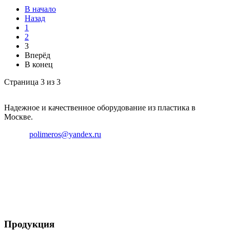
В начало
Назад
1
2
3
Вперёд
В конец
Страница 3 из 3
Надежное и качественное оборудование из пластика в
Москве.
Email:
polimeros@yandex.ru
Телефон: +8 495 642 59 40
Телефон: +8 926 696 29 39
Продукция