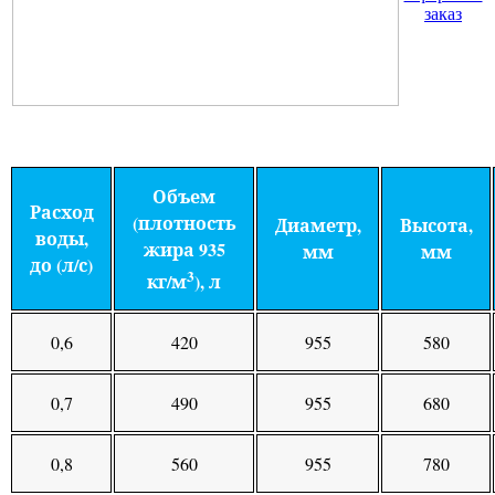
заказ
Объем
Расход
(плотность
Диаметр,
Высота,
воды,
жира 935
мм
мм
до (л/с)
3
кг/м
), л
0,6
420
955
580
0,7
490
955
680
0,8
560
955
780