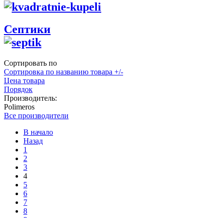
Септики
Сортировать по
Сортировка по названию товара +/-
Цена товара
Порядок
Производитель:
Polimeros
Все производители
В начало
Назад
1
2
3
4
5
6
7
8