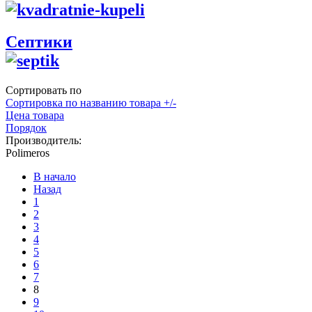
Септики
Сортировать по
Сортировка по названию товара +/-
Цена товара
Порядок
Производитель:
Polimeros
В начало
Назад
1
2
3
4
5
6
7
8
9