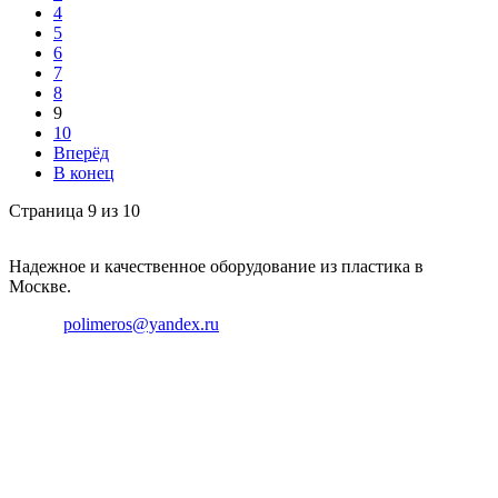
4
5
6
7
8
9
10
Вперёд
В конец
Страница 9 из 10
Надежное и качественное оборудование из пластика в
Москве.
Email:
polimeros@yandex.ru
Телефон: +8 495 642 59 40
Телефон: +8 926 696 29 39