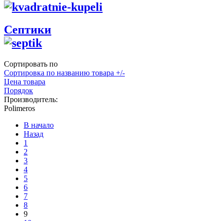
Септики
Сортировать по
Сортировка по названию товара +/-
Цена товара
Порядок
Производитель:
Polimeros
В начало
Назад
1
2
3
4
5
6
7
8
9